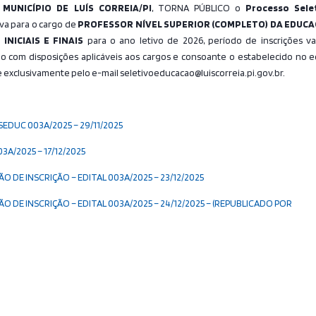
MUNICÍPIO DE LUÍS CORREIA/PI
, TORNA PÚBLICO o
Processo Sele
va para o cargo de
PROFESSOR NÍVEL SUPERIOR (COMPLETO) DA EDUC
NICIAIS E FINAIS
para o ano letivo de 2026, período de inscrições va
do com disposições aplicáveis aos cargos e consoante o estabelecido no ed
 e exclusivamente pelo e-mail seletivoeducacao@luiscorreia.pi.gov.br.
SEDUC 003A/2025 – 29/11/2025
A/2025 – 17/12/2025
E INSCRIÇÃO – EDITAL 003A/2025 – 23/12/2025
 INSCRIÇÃO – EDITAL 003A/2025 – 24/12/2025 – (REPUBLICADO POR