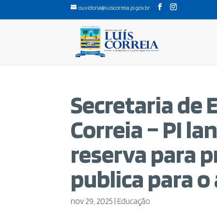
ouvidoria@luiscorreia.pi.gov.br
Secretaria de 
Correia – PI la
reserva para p
publica para o
nov 29, 2025
|
Educação