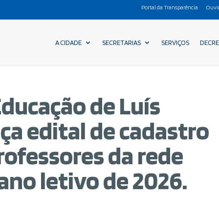
Portal da Transparência
Ouvi
A CIDADE
SECRETARIAS
SERVIÇOS
DECR
Educação de Luís
nça edital de cadastro
rofessores da rede
 ano letivo de 2026.