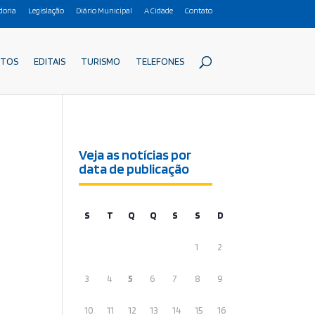
doria
Legislação
Diário Municipal
A Cidade
Contato
ETOS
EDITAIS
TURISMO
TELEFONES
Veja as notícias por
data de publicação
S
T
Q
Q
S
S
D
1
2
3
4
5
6
7
8
9
10
11
12
13
14
15
16