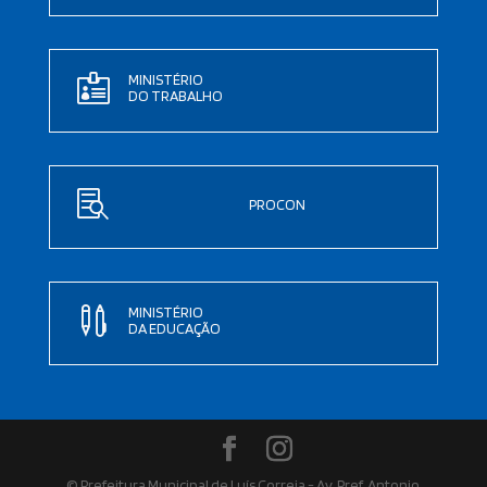
MINISTÉRIO

DO TRABALHO

PROCON
MINISTÉRIO

DA EDUCAÇÃO
© Prefeitura Municipal de Luís Correia - Av. Pref. Antonio