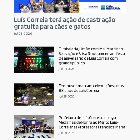
Luís Correia terá ação de castração
gratuita para cães e gatos
jul 28, 2026
Timbalada, Limão com Mel, Marcinho
Sensação e Brisa Roots encerram festa
de aniversário de Luís Correia com
grande público
jul 28, 2026
Fé e louvor marcam celebrações pelos
88 anos de Luís Correia
jul 28, 2026
Prefeitura de Luís Correia entrega
Medalhas de Honra ao Mérito Luís-
Correiense Professora Francisca Maria
jul 24, 2026