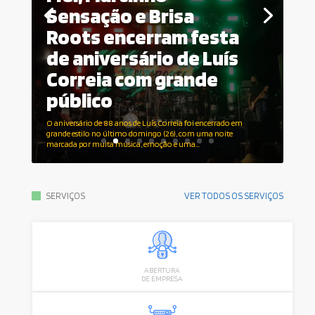
Sensação e Brisa
Roots encerram festa
de aniversário de Luís
Correia com grande
público
O aniversário de 88 anos de Luís Correia foi encerrado em
grande estilo no último domingo (26), com uma noite
marcada por muita música, emoção e uma...
VER TODOS OS SERVIÇOS
SERVIÇOS
ABERTURA
DE EMPRESA