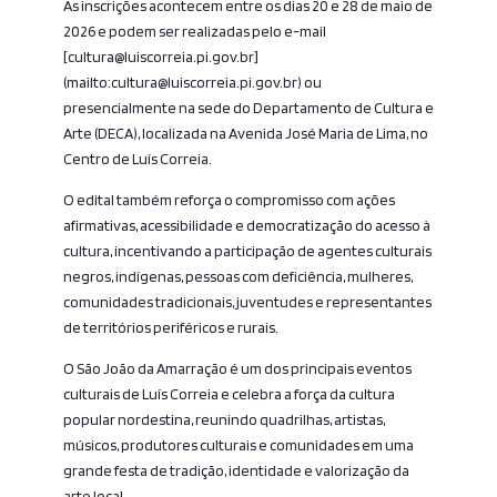
As inscrições acontecem entre os dias 20 e 28 de maio de
2026 e podem ser realizadas pelo e-mail
[cultura@luiscorreia.pi.gov.br]
(mailto:cultura@luiscorreia.pi.gov.br) ou
presencialmente na sede do Departamento de Cultura e
Arte (DECA), localizada na Avenida José Maria de Lima, no
Centro de Luís Correia.
O edital também reforça o compromisso com ações
afirmativas, acessibilidade e democratização do acesso à
cultura, incentivando a participação de agentes culturais
negros, indígenas, pessoas com deficiência, mulheres,
comunidades tradicionais, juventudes e representantes
de territórios periféricos e rurais.
O São João da Amarração é um dos principais eventos
culturais de Luís Correia e celebra a força da cultura
popular nordestina, reunindo quadrilhas, artistas,
músicos, produtores culturais e comunidades em uma
grande festa de tradição, identidade e valorização da
arte local.