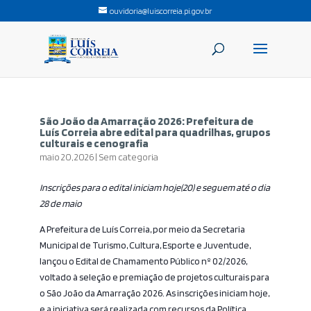
ouvidoria@luiscorreia.pi.gov.br
São João da Amarração 2026: Prefeitura de
Luís Correia abre edital para quadrilhas, grupos
culturais e cenografia
maio 20, 2026
|
Sem categoria
Inscrições para o edital iniciam hoje(20) e seguem até o dia
28 de maio
A Prefeitura de Luís Correia, por meio da Secretaria
Municipal de Turismo, Cultura, Esporte e Juventude,
lançou o Edital de Chamamento Público nº 02/2026,
voltado à seleção e premiação de projetos culturais para
o São João da Amarração 2026. As inscrições iniciam hoje,
e a iniciativa será realizada com recursos da Política