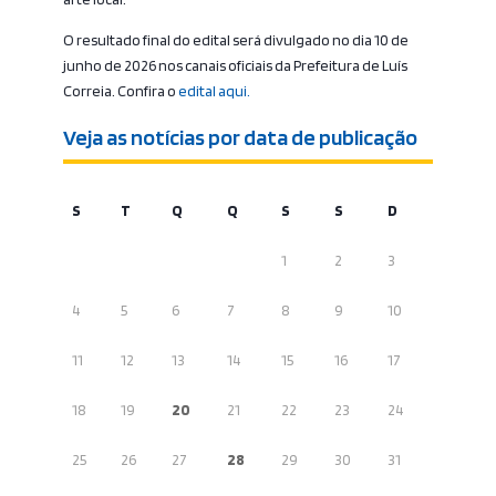
O resultado final do edital será divulgado no dia 10 de
junho de 2026 nos canais oficiais da Prefeitura de Luís
Correia. Confira o
edital aqui.
Veja as notícias por data de publicação
S
T
Q
Q
S
S
D
1
2
3
4
5
6
7
8
9
10
11
12
13
14
15
16
17
18
19
20
21
22
23
24
25
26
27
28
29
30
31