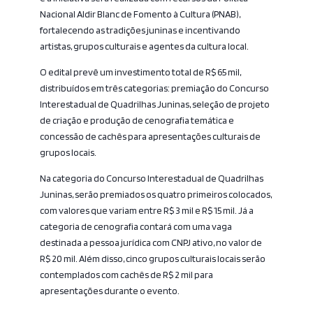
Nacional Aldir Blanc de Fomento à Cultura (PNAB),
fortalecendo as tradições juninas e incentivando
artistas, grupos culturais e agentes da cultura local.
O edital prevê um investimento total de R$ 65 mil,
distribuídos em três categorias: premiação do Concurso
Interestadual de Quadrilhas Juninas, seleção de projeto
de criação e produção de cenografia temática e
concessão de cachês para apresentações culturais de
grupos locais.
Na categoria do Concurso Interestadual de Quadrilhas
Juninas, serão premiados os quatro primeiros colocados,
com valores que variam entre R$ 3 mil e R$ 15 mil. Já a
categoria de cenografia contará com uma vaga
destinada a pessoa jurídica com CNPJ ativo, no valor de
R$ 20 mil. Além disso, cinco grupos culturais locais serão
contemplados com cachês de R$ 2 mil para
apresentações durante o evento.