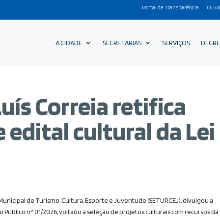
Portal da Transparência
Ouvi
A CIDADE
SECRETARIAS
SERVIÇOS
DECR
uís Correia retifica
edital cultural da Lei
a Municipal de Turismo, Cultura, Esporte e Juventude (SETURCEJ), divulgou a
Público nº 01/2026, voltado à seleção de projetos culturais com recursos da