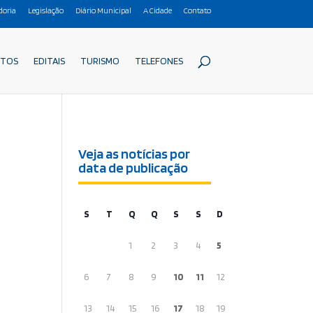
doria
Legislação
Diário Municipal
A Cidade
Contato
ETOS
EDITAIS
TURISMO
TELEFONES
Veja as notícias por
data de publicação
S
T
Q
Q
S
S
D
1
2
3
4
5
6
7
8
9
10
11
12
13
14
15
16
17
18
19