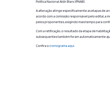
Política Nacional Aldir Blanc (PNAB).
A alteração atinge especificamente as etapas de an
acordo com a comissão responsável pelo edital, a
pelos proponentes, exigindo mais tempo para confer
Com a retificação, o resultado da etapa de habilitaç
subsequentes também foram automaticamente ajust
Confira o
cronograma aqui.