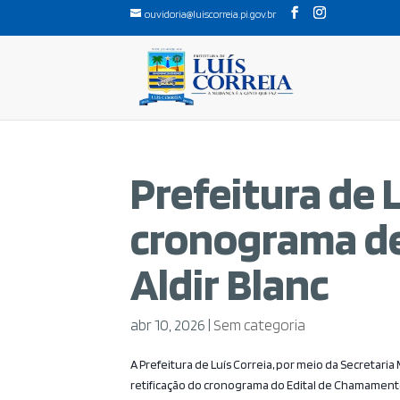
ouvidoria@luiscorreia.pi.gov.br
Prefeitura de L
cronograma de 
Aldir Blanc
abr 10, 2026
|
Sem categoria
A Prefeitura de Luís Correia, por meio da Secretari
retificação do cronograma do Edital de Chamamento 