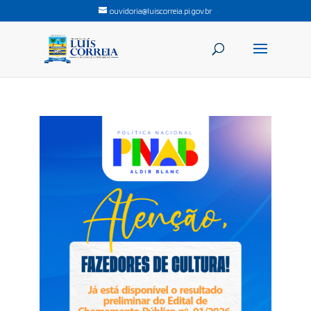
ouvidoria@luiscorreia.pi.gov.br