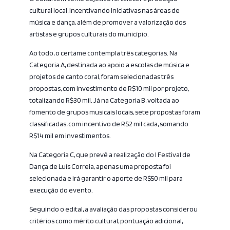
cultural local, incentivando iniciativas nas áreas de
música e dança, além de promover a valorização dos
artistas e grupos culturais do município.
Ao todo, o certame contempla três categorias. Na
Categoria A, destinada ao apoio a escolas de música e
projetos de canto coral, foram selecionadas três
propostas, com investimento de R$10 mil por projeto,
totalizando R$30 mil. Já na Categoria B, voltada ao
fomento de grupos musicais locais, sete propostas foram
classificadas, com incentivo de R$2 mil cada, somando
R$14 mil em investimentos.
Na Categoria C, que prevê a realização do I Festival de
Dança de Luís Correia, apenas uma proposta foi
selecionada e irá garantir o aporte de R$50 mil para
execução do evento.
Seguindo o edital, a avaliação das propostas considerou
critérios como mérito cultural, pontuação adicional,