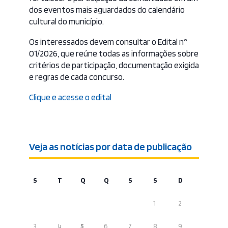
dos eventos mais aguardados do calendário
cultural do município.
Os interessados devem consultar o Edital nº
01/2026, que reúne todas as informações sobre
critérios de participação, documentação exigida
e regras de cada concurso.
Clique e acesse o edital
Veja as notícias por data de publicação
S
T
Q
Q
S
S
D
1
2
3
4
5
6
7
8
9