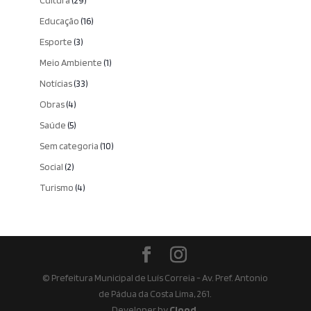
Cultura
(29)
Educação
(16)
Esporte
(3)
Meio Ambiente
(1)
Notícias
(33)
Obras
(4)
Saúde
(5)
Sem categoria
(10)
Social
(2)
Turismo
(4)
© Prefeitura Municipal de Luís Correia - Av. Pref. Antonio
de Pádua da Costa Lima, 261.
Developer by
Clood
.